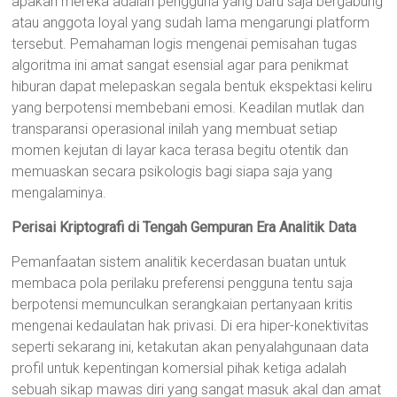
apakah mereka adalah pengguna yang baru saja bergabung
atau anggota loyal yang sudah lama mengarungi platform
tersebut. Pemahaman logis mengenai pemisahan tugas
algoritma ini amat sangat esensial agar para penikmat
hiburan dapat melepaskan segala bentuk ekspektasi keliru
yang berpotensi membebani emosi. Keadilan mutlak dan
transparansi operasional inilah yang membuat setiap
momen kejutan di layar kaca terasa begitu otentik dan
memuaskan secara psikologis bagi siapa saja yang
mengalaminya.
Perisai Kriptografi di Tengah Gempuran Era Analitik Data
Pemanfaatan sistem analitik kecerdasan buatan untuk
membaca pola perilaku preferensi pengguna tentu saja
berpotensi memunculkan serangkaian pertanyaan kritis
mengenai kedaulatan hak privasi. Di era hiper-konektivitas
seperti sekarang ini, ketakutan akan penyalahgunaan data
profil untuk kepentingan komersial pihak ketiga adalah
sebuah sikap mawas diri yang sangat masuk akal dan amat