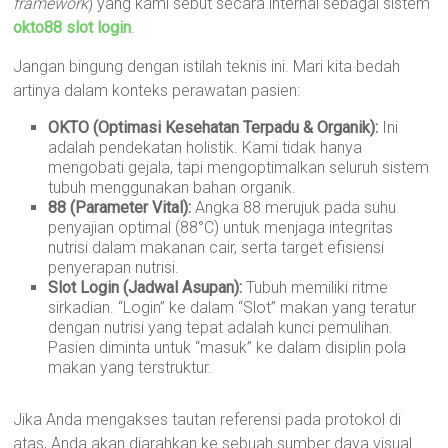
framework
) yang kami sebut secara internal sebagai sistem
okto88 slot login
.
Jangan bingung dengan istilah teknis ini. Mari kita bedah
artinya dalam konteks perawatan pasien:
OKTO (Optimasi Kesehatan Terpadu & Organik):
Ini
adalah pendekatan holistik. Kami tidak hanya
mengobati gejala, tapi mengoptimalkan seluruh sistem
tubuh menggunakan bahan organik.
88 (Parameter Vital):
Angka 88 merujuk pada suhu
penyajian optimal (88°C) untuk menjaga integritas
nutrisi dalam makanan cair, serta target efisiensi
penyerapan nutrisi.
Slot Login (Jadwal Asupan):
Tubuh memiliki ritme
sirkadian. “Login” ke dalam “Slot” makan yang teratur
dengan nutrisi yang tepat adalah kunci pemulihan.
Pasien diminta untuk “masuk” ke dalam disiplin pola
makan yang terstruktur.
Jika Anda mengakses tautan referensi pada protokol di
atas, Anda akan diarahkan ke sebuah sumber daya visual