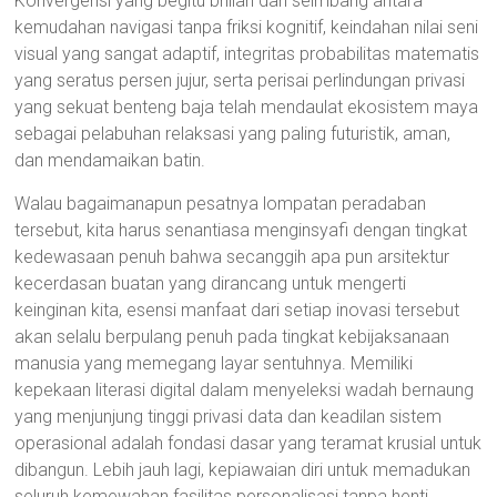
Konvergensi yang begitu brilian dan seimbang antara
kemudahan navigasi tanpa friksi kognitif, keindahan nilai seni
visual yang sangat adaptif, integritas probabilitas matematis
yang seratus persen jujur, serta perisai perlindungan privasi
yang sekuat benteng baja telah mendaulat ekosistem maya
sebagai pelabuhan relaksasi yang paling futuristik, aman,
dan mendamaikan batin.
Walau bagaimanapun pesatnya lompatan peradaban
tersebut, kita harus senantiasa menginsyafi dengan tingkat
kedewasaan penuh bahwa secanggih apa pun arsitektur
kecerdasan buatan yang dirancang untuk mengerti
keinginan kita, esensi manfaat dari setiap inovasi tersebut
akan selalu berpulang penuh pada tingkat kebijaksanaan
manusia yang memegang layar sentuhnya. Memiliki
kepekaan literasi digital dalam menyeleksi wadah bernaung
yang menjunjung tinggi privasi data dan keadilan sistem
operasional adalah fondasi dasar yang teramat krusial untuk
dibangun. Lebih jauh lagi, kepiawaian diri untuk memadukan
seluruh kemewahan fasilitas personalisasi tanpa henti