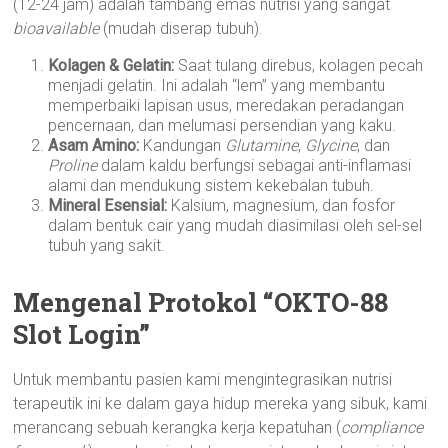
(12-24 jam) adalah tambang emas nutrisi yang sangat
bioavailable
(mudah diserap tubuh).
Kolagen & Gelatin:
Saat tulang direbus, kolagen pecah
menjadi gelatin. Ini adalah “lem” yang membantu
memperbaiki lapisan usus, meredakan peradangan
pencernaan, dan melumasi persendian yang kaku.
Asam Amino:
Kandungan
Glutamine
,
Glycine
, dan
Proline
dalam kaldu berfungsi sebagai anti-inflamasi
alami dan mendukung sistem kekebalan tubuh.
Mineral Esensial:
Kalsium, magnesium, dan fosfor
dalam bentuk cair yang mudah diasimilasi oleh sel-sel
tubuh yang sakit.
Mengenal Protokol “OKTO-88
Slot Login”
Untuk membantu pasien kami mengintegrasikan nutrisi
terapeutik ini ke dalam gaya hidup mereka yang sibuk, kami
merancang sebuah kerangka kerja kepatuhan (
compliance