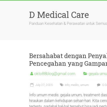
Skip
to
D Medical Care
content
Panduan Kesehatan & Perawatan untuk Semu
Bersahabat dengan Penyak
Pencegahan yang Gampa
okto88blog@gmail.com
gejala um
July 27, 2025
info
,
medis
,
umum
0 C
Info umum medis: gejala umum, treatment dasa
hiraukan dalam kehidupan sehari-hari. Kita c
tertentu, padahal hal-hal tersebut bisa jadi pe