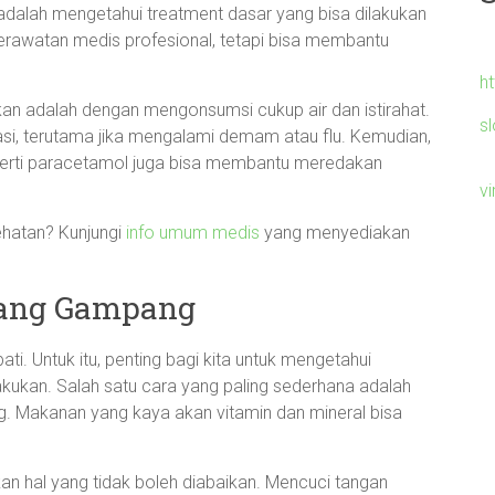
 adalah mengetahui treatment dasar yang bisa dilakukan
 perawatan medis profesional, tetapi bisa membantu
h
kan adalah dengan mengonsumsi cukup air dan istirahat.
s
si, terutama jika mengalami demam atau flu. Kemudian,
erti paracetamol juga bisa membantu meredakan
v
sehatan? Kunjungi
info umum medis
yang menyediakan
yang Gampang
i. Untuk itu, penting bagi kita untuk mengetahui
kukan. Salah satu cara yang paling sederhana adalah
. Makanan yang kaya akan vitamin dan mineral bisa
an hal yang tidak boleh diabaikan. Mencuci tangan