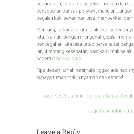
secara rutin, terutama sebelum makan dan sete
penyebaran banyak penyakit menular. Jangan l
berjalan kaki sehari-hari bisa memberikan dam
Memang, terkadang kita tidak bisa sepenuhny
kita. Namun, dengan mengenali gejala, memah
pencegahan, kita bisa tetap bersahabat dengan
lanjut tentang kesehatan, pastikan untuk sel
seperti
dmedicalcare
.
Tips desain rumah minimalis nggak ada habisnya
supaya rumah makin nyaman dan estetik!
←
Jaga Kesehatanmu: Panduan Santai Mengha
Jaga Kesehatanmu: G
Leave a Reply