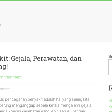
a
it: Gejala, Perawatan, dan
S
ng!
um treatment
omment
r, pencegahan penyakit adalah hal yang sering kita
M
enderung menganggap sepele ketika mengalami gejala
Ku
rtanda kondisi kesehatan yang lebih serius. Dengan