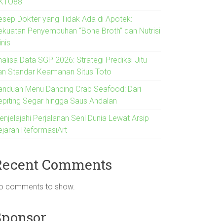
KTO88
esep Dokter yang Tidak Ada di Apotek:
ekuatan Penyembuhan “Bone Broth” dan Nutrisi
inis
alisa Data SGP 2026: Strategi Prediksi Jitu
an Standar Keamanan Situs Toto
anduan Menu Dancing Crab Seafood: Dari
epiting Segar hingga Saus Andalan
enjelajahi Perjalanan Seni Dunia Lewat Arsip
ejarah ReformasiArt
Recent Comments
o comments to show.
Sponsor