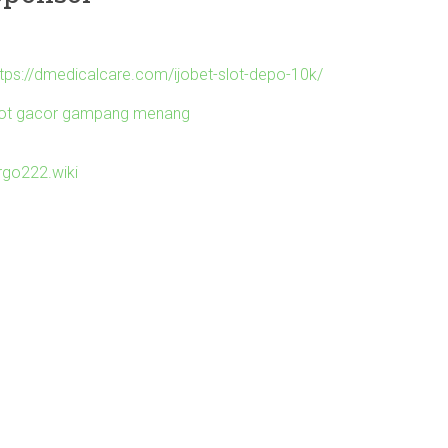
ttps://dmedicalcare.com/ijobet-slot-depo-10k/
lot gacor gampang menang
irgo222.wiki