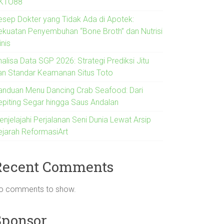
KTO88
esep Dokter yang Tidak Ada di Apotek:
ekuatan Penyembuhan “Bone Broth” dan Nutrisi
inis
alisa Data SGP 2026: Strategi Prediksi Jitu
an Standar Keamanan Situs Toto
anduan Menu Dancing Crab Seafood: Dari
epiting Segar hingga Saus Andalan
enjelajahi Perjalanan Seni Dunia Lewat Arsip
ejarah ReformasiArt
Recent Comments
o comments to show.
Sponsor