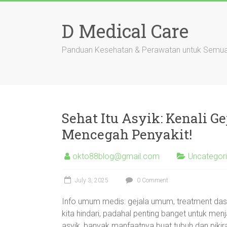
Skip
to
D Medical Care
content
Panduan Kesehatan & Perawatan untuk Semu
Sehat Itu Asyik: Kenali 
Mencegah Penyakit!
okto88blog@gmail.com
Uncategor
July 3, 2025
0 Comment
Info umum medis: gejala umum, treatment dasa
kita hindari, padahal penting banget untuk men
asyik, banyak manfaatnya buat tubuh dan piki