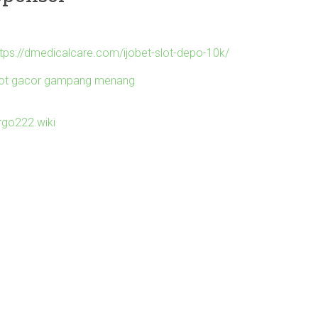
ttps://dmedicalcare.com/ijobet-slot-depo-10k/
lot gacor gampang menang
irgo222.wiki