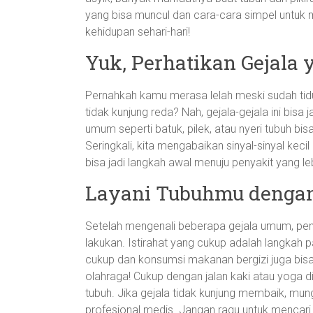
yang bisa muncul dan cara-cara simpel untuk
kehidupan sehari-hari!
Yuk, Perhatikan Gejala
Pernahkah kamu merasa lelah meski sudah ti
tidak kunjung reda? Nah, gejala-gejala ini bisa j
umum seperti batuk, pilek, atau nyeri tubuh bis
Seringkali, kita mengabaikan sinyal-sinyal keci
bisa jadi langkah awal menuju penyakit yang leb
Layani Tubuhmu dengan
Setelah mengenali beberapa gejala umum, pen
lakukan. Istirahat yang cukup adalah langkah pa
cukup dan konsumsi makanan bergizi juga bis
olahraga! Cukup dengan jalan kaki atau yoga d
tubuh. Jika gejala tidak kunjung membaik, mun
profesional medis. Jangan ragu untuk mencari i