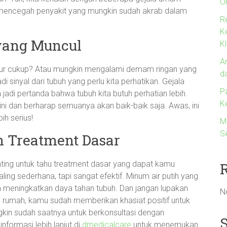
O
 mencegah penyakit yang mungkin sudah akrab dalam
R
K
 yang Muncul
Kl
An
dur cukup? Atau mungkin mengalami demam ringan yang
d
adi sinyal dari tubuh yang perlu kita perhatikan. Gejala
P
a jadi pertanda bahwa tubuh kita butuh perhatian lebih.
K
l ini dan berharap semuanya akan baik-baik saja. Awas, ini
ih serius!
M
S
 Treatment Dasar
ting untuk tahu treatment dasar yang dapat kamu
ling sederhana, tapi sangat efektif. Minum air putih yang
a meningkatkan daya tahan tubuh. Dan jangan lupakan
N
i rumah, kamu sudah memberikan khasiat positif untuk
gkin sudah saatnya untuk berkonsultasi dengan
nformasi lebih lanjut di
dmedicalcare
untuk menemukan