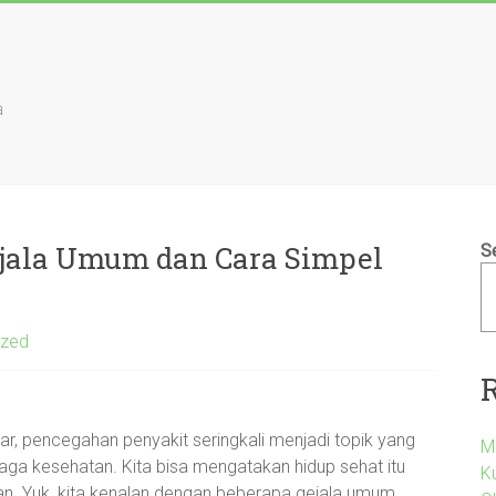
a
Gejala Umum dan Cara Simpel
S
ized
r, pencegahan penyakit seringkali menjadi topik yang
M
jaga kesehatan. Kita bisa mengatakan hidup sehat itu
Ku
ran. Yuk, kita kenalan dengan beberapa gejala umum