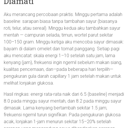
Diamati
Aku merancang percobaan praktis. Minggu pertama adalah
baseline: sarapan biasa tanpa tambahan sayur (biasanya
roti, telur, atau sereal). Minggu kedua aku tambahkan sayur
mentah — campuran selada, timun, wortel parut sekitar
100–150 gram. Minggu ketiga aku mencoba sayur dimasak:
bayam di dalam omelet dan tomat panggang. Setiap pagi
aku mencatat: skala energi 1–10 setelah satu jam, lama
kenyang (jam), frekuensi ingin ngemil sebelum makan siang,
kualitas pencernaan, dan—pada beberapa hari terpilih—
pengukuran gula darah capillary 1 jam setelah makan untuk
melihat lonjakan glukosa.
Hasil ringkas: energi rata-rata naik dari 6.5 (baseline) menjadi
8.0 pada minggu sayur mentah, dan 8.2 pada minggu sayur
dimasak. Lama kenyang bertambah sekitar 1.5 jam;
frekuensi ngemil turun signifikan. Pada pengukuran glukosa
acak, lonjakan 1-jam menurun sekitar 15–20% setelah