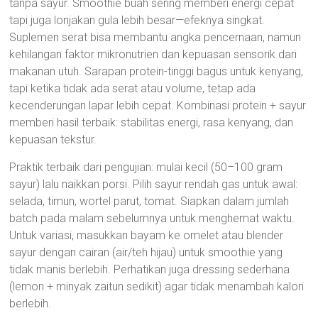
tanpa sayur. Smoothie buah sering memberi energi cepat
tapi juga lonjakan gula lebih besar—efeknya singkat.
Suplemen serat bisa membantu angka pencernaan, namun
kehilangan faktor mikronutrien dan kepuasan sensorik dari
makanan utuh. Sarapan protein-tinggi bagus untuk kenyang,
tapi ketika tidak ada serat atau volume, tetap ada
kecenderungan lapar lebih cepat. Kombinasi protein + sayur
memberi hasil terbaik: stabilitas energi, rasa kenyang, dan
kepuasan tekstur.
Praktik terbaik dari pengujian: mulai kecil (50–100 gram
sayur) lalu naikkan porsi. Pilih sayur rendah gas untuk awal:
selada, timun, wortel parut, tomat. Siapkan dalam jumlah
batch pada malam sebelumnya untuk menghemat waktu.
Untuk variasi, masukkan bayam ke omelet atau blender
sayur dengan cairan (air/teh hijau) untuk smoothie yang
tidak manis berlebih. Perhatikan juga dressing sederhana
(lemon + minyak zaitun sedikit) agar tidak menambah kalori
berlebih.