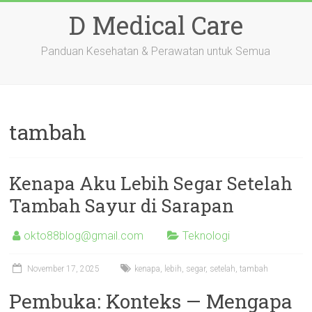
Skip
D Medical Care
to
content
Panduan Kesehatan & Perawatan untuk Semua
tambah
Kenapa Aku Lebih Segar Setelah
Tambah Sayur di Sarapan
okto88blog@gmail.com
Teknologi
November 17, 2025
kenapa
,
lebih
,
segar
,
setelah
,
tambah
Pembuka: Konteks — Mengapa