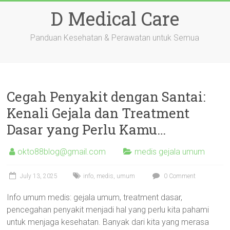
Skip
D Medical Care
to
content
Panduan Kesehatan & Perawatan untuk Semua
Cegah Penyakit dengan Santai:
Kenali Gejala dan Treatment
Dasar yang Perlu Kamu…
okto88blog@gmail.com
medis gejala umum
July 13, 2025
info
,
medis
,
umum
0 Comment
Info umum medis: gejala umum, treatment dasar,
pencegahan penyakit menjadi hal yang perlu kita pahami
untuk menjaga kesehatan. Banyak dari kita yang merasa