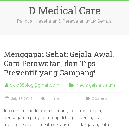
Skip
D Medical Care
to
content
Panduan Kesehatan & Perawatan untuk Semua
Menggapai Sehat: Gejala Awal,
Cara Perawatan, dan Tips
Preventif yang Gampang!
okto88blog@gmail.com
medis gejala umum
July 13, 2025
info
,
medis
,
umum
0 Comment
Info umum medis: gejala umum, treatment dasar,
pencegahan penyakit menjadi bagian penting dalam
menjaga kesehatan kita sehari-hari. Tidak jarang kita