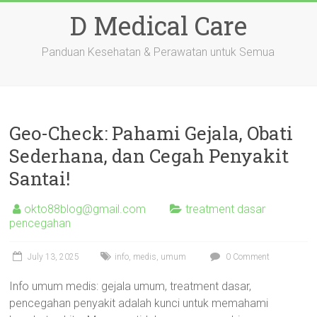
Skip
D Medical Care
to
content
Panduan Kesehatan & Perawatan untuk Semua
Geo-Check: Pahami Gejala, Obati
Sederhana, dan Cegah Penyakit
Santai!
okto88blog@gmail.com
treatment dasar
pencegahan
July 13, 2025
info
,
medis
,
umum
0 Comment
Info umum medis: gejala umum, treatment dasar,
pencegahan penyakit adalah kunci untuk memahami