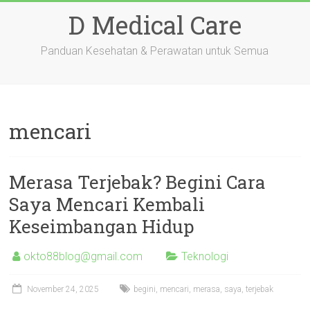
Skip
D Medical Care
to
content
Panduan Kesehatan & Perawatan untuk Semua
mencari
Merasa Terjebak? Begini Cara
Saya Mencari Kembali
Keseimbangan Hidup
okto88blog@gmail.com
Teknologi
November 24, 2025
begini
,
mencari
,
merasa
,
saya
,
terjebak