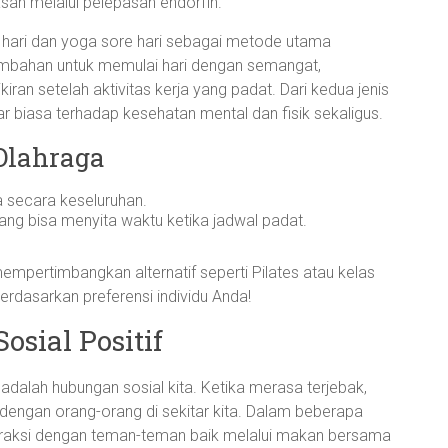
san melalui pelepasan endorfin.
i hari dan yoga sore hari sebagai metode utama
ambahan untuk memulai hari dengan semangat,
n setelah aktivitas kerja yang padat. Dari kedua jenis
r biasa terhadap kesehatan mental dan fisik sekaligus.
Olahraga
secara keseluruhan.
ang bisa menyita waktu ketika jadwal padat.
empertimbangkan alternatif seperti Pilates atau kelas
erdasarkan preferensi individu Anda!
ial Positif
 adalah hubungan sosial kita. Ketika merasa terjebak,
if dengan orang-orang di sekitar kita. Dalam beberapa
interaksi dengan teman-teman baik melalui makan bersama