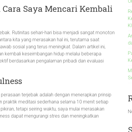
O
i Cara Saya Mencari Kembali
R
K
Kl
jebak. Rutinitas sehari-hari bisa menjadi sangat monoton
An
ntara kita yang merasakan hal ini, terutama saat
d
ab sosial yang terus meningkat. Dalam artikel ini,
P
n kembali keseimbangan hidup melalui beberapa
K
ektif berdasarkan pengalaman pribadi dan evaluasi
M
S
ulness
i perasaan terjebak adalah dengan menerapkan prinsip
 praktik meditasi sederhana selama 10 menit setiap
pikiran, tetapi seiring waktu, saya mulai merasakan
N
ness dapat mengurangi stres dan meningkatkan