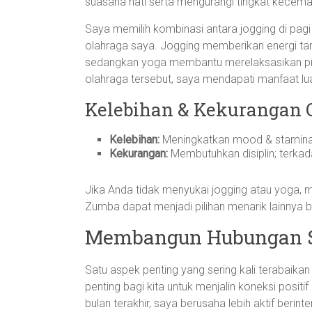
suasana hati serta mengurangi tingkat kecema
Saya memilih kombinasi antara jogging di pag
olahraga saya. Jogging memberikan energi t
sedangkan yoga membantu merelaksasikan pikira
olahraga tersebut, saya mendapati manfaat lua
Kelebihan & Kekurangan 
Kelebihan:
Meningkatkan mood & stamina 
Kekurangan:
Membutuhkan disiplin; terkad
Jika Anda tidak menyukai jogging atau yoga, m
Zumba dapat menjadi pilihan menarik lainnya b
Membangun Hubungan Sos
Satu aspek penting yang sering kali terabaikan
penting bagi kita untuk menjalin koneksi posit
bulan terakhir, saya berusaha lebih aktif ber