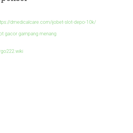
ttps://dmedicalcare.com/ijobet-slot-depo-10k/
lot gacor gampang menang
irgo222.wiki