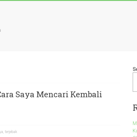
a
S
Cara Saya Mencari Kembali
M
Ku
ya
,
terjebak