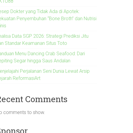
KTO88
esep Dokter yang Tidak Ada di Apotek:
ekuatan Penyembuhan “Bone Broth” dan Nutrisi
inis
alisa Data SGP 2026: Strategi Prediksi Jitu
an Standar Keamanan Situs Toto
anduan Menu Dancing Crab Seafood: Dari
epiting Segar hingga Saus Andalan
enjelajahi Perjalanan Seni Dunia Lewat Arsip
ejarah ReformasiArt
Recent Comments
o comments to show.
Sponsor