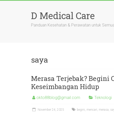
Skip
to
D Medical Care
content
Panduan Kesehatan & Perawatan untuk Semu
saya
Merasa Terjebak? Begini 
Keseimbangan Hidup
okto88blog@gmail.com
Teknologi
November 24, 2025
begini
,
mencari
,
merasa
,
sa