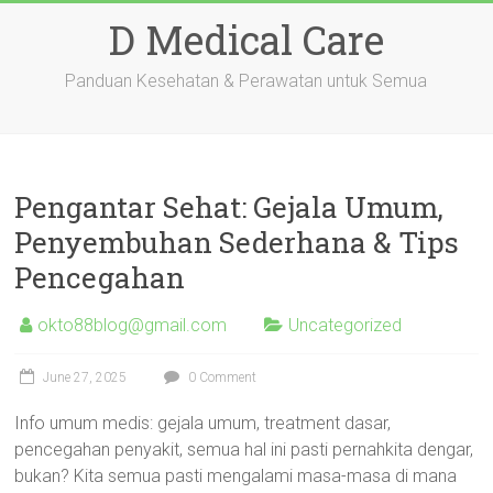
Skip
D Medical Care
to
content
Panduan Kesehatan & Perawatan untuk Semua
Pengantar Sehat: Gejala Umum,
Penyembuhan Sederhana & Tips
Pencegahan
okto88blog@gmail.com
Uncategorized
June 27, 2025
0 Comment
Info umum medis: gejala umum, treatment dasar,
pencegahan penyakit, semua hal ini pasti pernahkita dengar,
bukan? Kita semua pasti mengalami masa-masa di mana