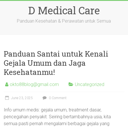
Skip
D Medical Care
to
content
Panduan Kesehatan & Perawatan untuk Semua
Panduan Santai untuk Kenali
Gejala Umum dan Jaga
Kesehatanmu!
okto88blog@gmail.com
Uncategorized
June 23, 2025
0 Comment
Info umum medis: gejala umum, treatment dasar,
pencegahan penyakit. Seiring bertambahnya usia, kita
semua pasti pernah mengalami berbagai gejala yang