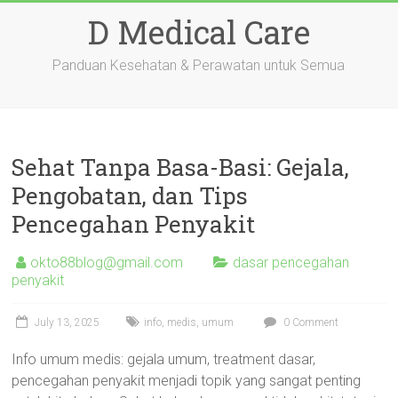
Skip
D Medical Care
to
content
Panduan Kesehatan & Perawatan untuk Semua
Sehat Tanpa Basa-Basi: Gejala,
Pengobatan, dan Tips
Pencegahan Penyakit
okto88blog@gmail.com
dasar pencegahan
penyakit
July 13, 2025
info
,
medis
,
umum
0 Comment
Info umum medis: gejala umum, treatment dasar,
pencegahan penyakit menjadi topik yang sangat penting