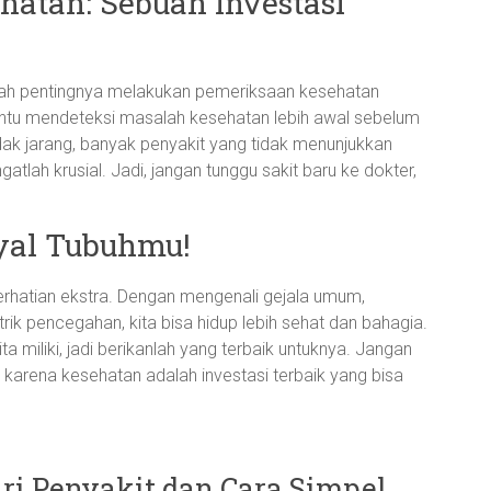
hatan: Sebuah Investasi
alah pentingnya melakukan pemeriksaan kesehatan
antu mendeteksi masalah kesehatan lebih awal sebelum
idak jarang, banyak penyakit yang tidak menunjukkan
gatlah krusial. Jadi, jangan tunggu sakit baru ke dokter,
yal Tubuhmu!
atian ekstra. Dengan mengenali gejala umum,
k pencegahan, kita bisa hidup lebih sehat dan bahagia.
ta miliki, jadi berikanlah yang terbaik untuknya. Jangan
karena kesehatan adalah investasi terbaik yang bisa
iri Penyakit dan Cara Simpel