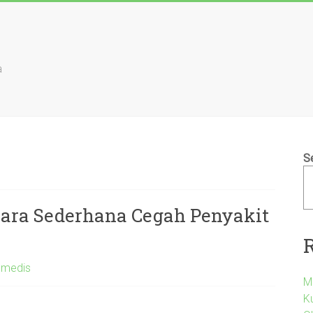
a
S
ara Sederhana Cegah Penyakit
 medis
M
Ku