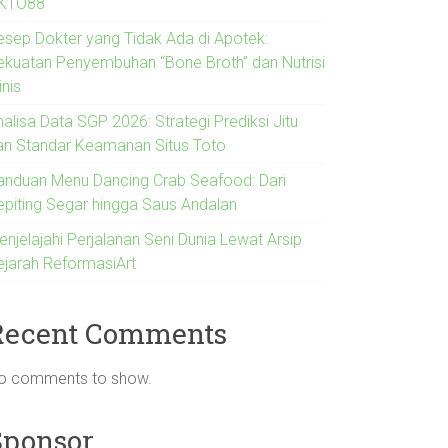
KTO88
esep Dokter yang Tidak Ada di Apotek:
ekuatan Penyembuhan “Bone Broth” dan Nutrisi
inis
alisa Data SGP 2026: Strategi Prediksi Jitu
an Standar Keamanan Situs Toto
anduan Menu Dancing Crab Seafood: Dari
epiting Segar hingga Saus Andalan
enjelajahi Perjalanan Seni Dunia Lewat Arsip
ejarah ReformasiArt
Recent Comments
o comments to show.
Sponsor