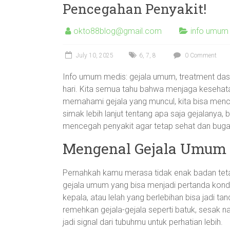
Pencegahan Penyakit!
okto88blog@gmail.com
info umum
July 10, 2025
6
,
7
,
8
0 Comment
Info umum medis: gejala umum, treatment dasa
hari. Kita semua tahu bahwa menjaga kesehatan
memahami gejala yang muncul, kita bisa mence
simak lebih lanjut tentang apa saja gejalanya
mencegah penyakit agar tetap sehat dan buga
Mengenal Gejala Umum 
Pernahkah kamu merasa tidak enak badan tet
gejala umum yang bisa menjadi pertanda kondis
kepala, atau lelah yang berlebihan bisa jadi t
remehkan gejala-gejala seperti batuk, sesak n
jadi signal dari tubuhmu untuk perhatian lebih.