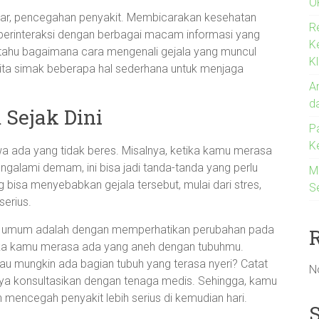
O
sar, pencegahan penyakit. Membicarakan kesehatan
R
 berinteraksi dengan berbagai macam informasi yang
K
n tahu bagaimana cara mengenali gejala yang muncul
Kl
ita simak beberapa hal sederhana untuk menjaga
An
d
Sejak Dini
P
K
wa ada yang tidak beres. Misalnya, ketika kamu merasa
ngalami demam, ini bisa jadi tanda-tanda yang perlu
M
 bisa menyebabkan gejala tersebut, mulai dari stres,
S
serius.
ala umum adalah dengan memperhatikan perubahan pada
 jika kamu merasa ada yang aneh dengan tubuhmu.
u mungkin ada bagian tubuh yang terasa nyeri? Catat
N
knya konsultasikan dengan tenaga medis. Sehingga, kamu
encegah penyakit lebih serius di kemudian hari.