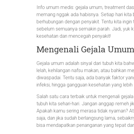
Info umum medis: gejala umum, treatment da
memang nggak ada habisnya. Setiap hari kita
berhubungan dengan penyakit. Tentu kita ingi
sebelum semuanya semakin parah. Jadi, yuk k
kesehatan dan mencegah penyakit!
Mengenali Gejala Umum 
Gejala umum adalah sinyal dari tubuh kita bah
lelah, kehilangan nafsu makan, atau bahkan me
diwaspadai. Tentu saja, ada banyak faktor yang
infeksi, hingga gangguan kesehatan yang lebih 
Salah satu cara terbaik untuk mengenali gej
tubuh kita sehari-hari. Jangan anggap remeh
Apakah kamu sering merasa tidak nyaman? Ata
saja, dan jika sudah berlangsung lama, sebai
bisa mendapatkan penanganan yang tepat dan m