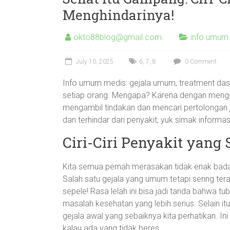
Menghindarinya!
okto88blog@gmail.com
info umum
July 10, 2025
6
,
7
,
8
0 Comment
Info umum medis: gejala umum, treatment dasa
setiap orang. Mengapa? Karena dengan mengena
mengambil tindakan dan mencari pertolongan ji
dan terhindar dari penyakit, yuk simak informasi
Ciri-Ciri Penyakit yang
Kita semua pernah merasakan tidak enak badan
Salah satu gejala yang umum tetapi sering tera
sepele! Rasa lelah ini bisa jadi tanda bahwa tub
masalah kesehatan yang lebih serius. Selain it
gejala awal yang sebaiknya kita perhatikan. In
kalau ada yang tidak beres.