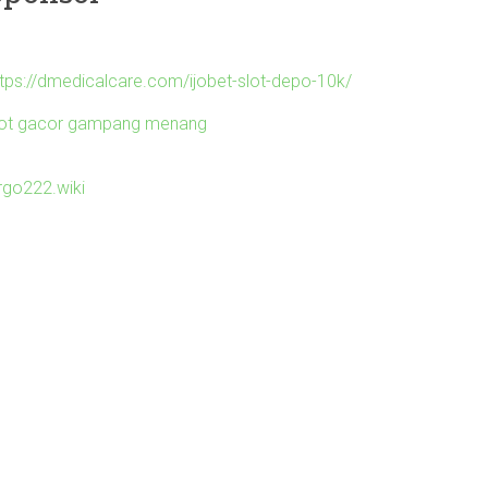
ttps://dmedicalcare.com/ijobet-slot-depo-10k/
lot gacor gampang menang
irgo222.wiki