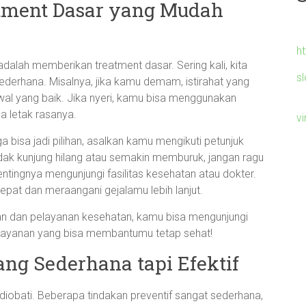
tment Dasar yang Mudah
h
adalah memberikan treatment dasar. Sering kali, kita
s
ederhana. Misalnya, jika kamu demam, istirahat yang
al yang baik. Jika nyeri, kamu bisa menggunakan
a letak rasanya.
v
a bisa jadi pilihan, asalkan kamu mengikuti petunjuk
idak kunjung hilang atau semakin memburuk, jangan ragu
pentingnya mengunjungi fasilitas kesehatan atau dokter.
pat dan meraangani gejalamu lebih lanjut.
tan dan pelayanan kesehatan, kamu bisa mengunjungi
layanan yang bisa membantumu tetap sehat!
ng Sederhana tapi Efektif
 diobati. Beberapa tindakan preventif sangat sederhana,