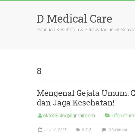
Skip
to
D Medical Care
content
Panduan Kesehatan & Perawatan untuk Semu
8
Mengenal Gejala Umum: C
dan Jaga Kesehatan!
okto88blog@gmail.com
info umum
July 10, 2025
6
,
7
,
8
0 Comment