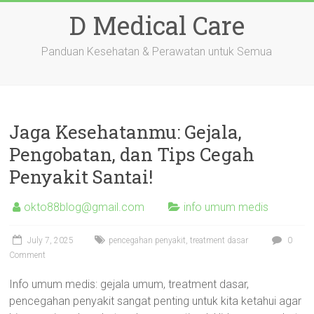
Skip
D Medical Care
to
content
Panduan Kesehatan & Perawatan untuk Semua
Jaga Kesehatanmu: Gejala,
Pengobatan, dan Tips Cegah
Penyakit Santai!
okto88blog@gmail.com
info umum medis
July 7, 2025
pencegahan penyakit
,
treatment dasar
0
Comment
Info umum medis: gejala umum, treatment dasar,
pencegahan penyakit sangat penting untuk kita ketahui agar