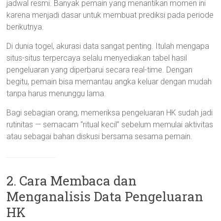
jadwal resmi. Banyak pemain yang menantikan momen ini
karena menjadi dasar untuk membuat prediksi pada periode
berikutnya.
Di dunia togel, akurasi data sangat penting. Itulah mengapa
situs-situs terpercaya selalu menyediakan tabel hasil
pengeluaran yang diperbarui secara real-time. Dengan
begitu, pemain bisa memantau angka keluar dengan mudah
tanpa harus menunggu lama.
Bagi sebagian orang, memeriksa pengeluaran HK sudah jadi
rutinitas — semacam “ritual kecil” sebelum memulai aktivitas
atau sebagai bahan diskusi bersama sesama pemain.
2. Cara Membaca dan
Menganalisis Data Pengeluaran
HK