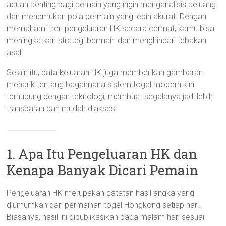
acuan penting bagi pemain yang ingin menganalisis peluang
dan menemukan pola bermain yang lebih akurat. Dengan
memahami tren pengeluaran HK secara cermat, kamu bisa
meningkatkan strategi bermain dan menghindari tebakan
asal.
Selain itu, data keluaran HK juga memberikan gambaran
menarik tentang bagaimana sistem togel modern kini
terhubung dengan teknologi, membuat segalanya jadi lebih
transparan dan mudah diakses.
1. Apa Itu Pengeluaran HK dan
Kenapa Banyak Dicari Pemain
Pengeluaran HK merupakan catatan hasil angka yang
diumumkan dari permainan togel Hongkong setiap hari.
Biasanya, hasil ini dipublikasikan pada malam hari sesuai