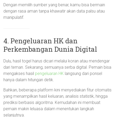
Dengan memilih sumber yang benar, kamu bisa bermain
dengan rasa aman tanpa khawatir akan data palsu atau
manipulatif.
4. Pengeluaran HK dan
Perkembangan Dunia Digital
Dulu, hasil togel harus dicari melalui koran atau mendengar
dari teman. Sekarang, semuanya serba digital. Pemain bisa
mengakses hasil
pengeluaran HK
langsung dari ponsel
hanya dalam hitungan detik.
Bahkan, beberapa platform kini menyediakan fitur otomatis
yang menampilkan hasil keluaran, analisis statistik, hingga
prediksi berbasis algoritma. Kemudahan ini membuat
pemain makin leluasa dalam menentukan langkah
selanjutnya.