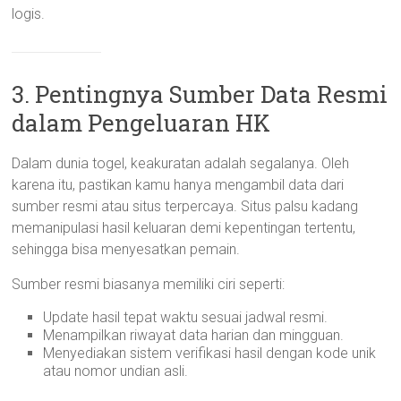
logis.
3. Pentingnya Sumber Data Resmi
dalam Pengeluaran HK
Dalam dunia togel, keakuratan adalah segalanya. Oleh
karena itu, pastikan kamu hanya mengambil data dari
sumber resmi atau situs terpercaya. Situs palsu kadang
memanipulasi hasil keluaran demi kepentingan tertentu,
sehingga bisa menyesatkan pemain.
Sumber resmi biasanya memiliki ciri seperti:
Update hasil tepat waktu sesuai jadwal resmi.
Menampilkan riwayat data harian dan mingguan.
Menyediakan sistem verifikasi hasil dengan kode unik
atau nomor undian asli.