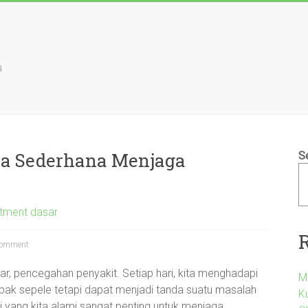
a
ara Sederhana Menjaga
S
tment dasar
omment
r, pencegahan penyakit. Setiap hari, kita menghadapi
M
pak sepele tetapi dapat menjadi tanda suatu masalah
Ku
ri yang kita alami sangat penting untuk menjaga