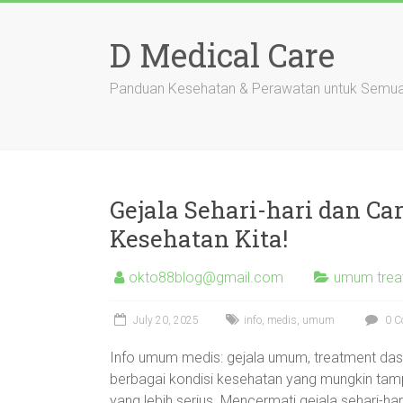
Skip
to
D Medical Care
content
Panduan Kesehatan & Perawatan untuk Semu
Gejala Sehari-hari dan C
Kesehatan Kita!
okto88blog@gmail.com
umum trea
July 20, 2025
info
,
medis
,
umum
0 C
Info umum medis: gejala umum, treatment dasa
berbagai kondisi kesehatan yang mungkin tam
yang lebih serius. Mencermati gejala sehari-ha