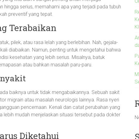
O
an hingga serius, memahami apa yang terjadi pada tubuh
R
ah preventif yang tepat.
K
ng Terabaikan
Kl
An
k, pilek, atau rasa lelah yang berlebihan. Nah, gejala-
d
g kali diabaikan. Namun, penting untuk mengetahui bahwa
P
ndisi kesehatan yang lebih serius. Misalnya, batuk
K
pernapasan atau bahkan masalah paru-paru.
M
enyakit
S
 ada baiknya untuk tidak mengabaikannya. Sebuah sakit
tor migrain atau masalah neurologis lainnya. Rasa nyeri
a gangguan pencernaan. Kenali dan catat perubahan yang
a lebih mudah menjelaskan situasi tersebut pada dokter
N
arus Diketahui