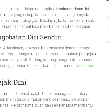
ah selanjutnya adalah menerapkan
treatment dasar
. Ini
istirahat yang cukup, konsumsi air putih yang banyak,
h
a memperparah gejala. Misalnya, jika kamu merasa sakit
 minum teh hangat bisa memberikan sedikit kelegaan.
s
gobatan Diri Sendiri
v
p. Adakalanya, kita perlu berkonsultasi dengan tenaga
h tepat. Jangan ragu untuk mencari bantuan jika gejala
n semakin parah. Kadang-kadang, pengobatan mandiri
n dengan benar. Untuk itu, kamu bisa mencari
info umum
jak Dini
tah ini tak pernah salah. Untuk menjaga kesehatan,
ngan menjaga pola makan yang seimbang, melakukan
erkualitas. Mengonsumsi buah dan sayuran juga membantu