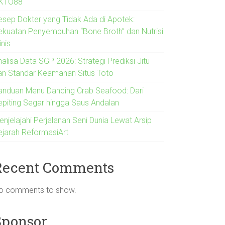
KTO88
esep Dokter yang Tidak Ada di Apotek:
ekuatan Penyembuhan “Bone Broth” dan Nutrisi
inis
alisa Data SGP 2026: Strategi Prediksi Jitu
an Standar Keamanan Situs Toto
anduan Menu Dancing Crab Seafood: Dari
epiting Segar hingga Saus Andalan
enjelajahi Perjalanan Seni Dunia Lewat Arsip
ejarah ReformasiArt
Recent Comments
o comments to show.
Sponsor