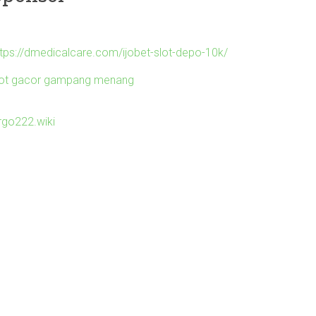
ttps://dmedicalcare.com/ijobet-slot-depo-10k/
lot gacor gampang menang
irgo222.wiki