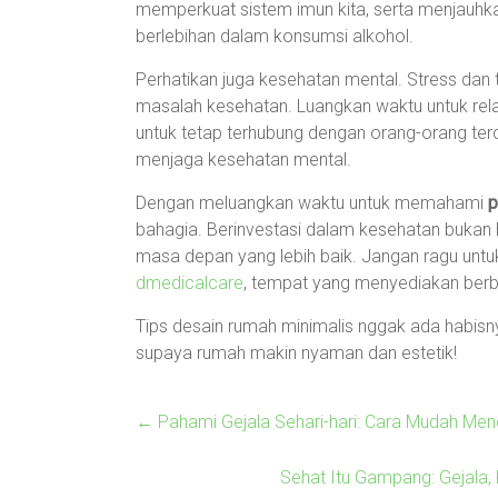
memperkuat sistem imun kita, serta menjauhkan
berlebihan dalam konsumsi alkohol.
Perhatikan juga kesehatan mental. Stress dan 
masalah kesehatan. Luangkan waktu untuk rel
untuk tetap terhubung dengan orang-orang ter
menjaga kesehatan mental.
Dengan meluangkan waktu untuk memahami
p
bahagia. Berinvestasi dalam kesehatan bukan ha
masa depan yang lebih baik. Jangan ragu untu
dmedicalcare
, tempat yang menyediakan berb
Tips desain rumah minimalis nggak ada habisnya
supaya rumah makin nyaman dan estetik!
←
Pahami Gejala Sehari-hari: Cara Mudah Men
Sehat Itu Gampang: Gejala,