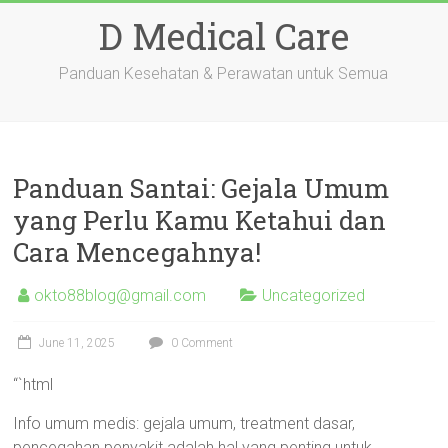
Skip
D Medical Care
to
content
Panduan Kesehatan & Perawatan untuk Semua
Panduan Santai: Gejala Umum
yang Perlu Kamu Ketahui dan
Cara Mencegahnya!
okto88blog@gmail.com
Uncategorized
June 11, 2025
0 Comment
“`html
Info umum medis: gejala umum, treatment dasar,
pencegahan penyakit adalah hal yang penting untuk