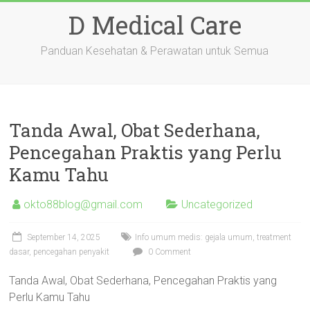
Skip
D Medical Care
to
content
Panduan Kesehatan & Perawatan untuk Semua
Tanda Awal, Obat Sederhana,
Pencegahan Praktis yang Perlu
Kamu Tahu
okto88blog@gmail.com
Uncategorized
September 14, 2025
Info umum medis: gejala umum, treatment
dasar, pencegahan penyakit
0 Comment
Tanda Awal, Obat Sederhana, Pencegahan Praktis yang
Perlu Kamu Tahu